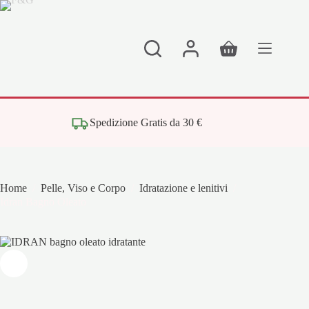
Salta
al
contenuto
Carrello
Spedizione Gratis da 30 €
Home
/
Pelle, Viso e Corpo
/
Idratazione e lenitivi
/
Idran Bagno Oleato