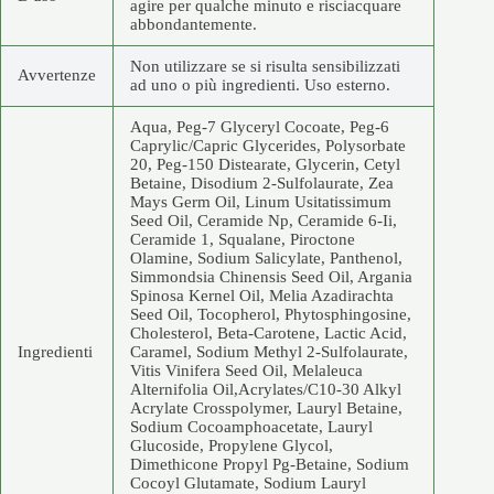
agire per qualche minuto e risciacquare
abbondantemente.
Non utilizzare se si risulta sensibilizzati
Avvertenze
ad uno o più ingredienti. Uso esterno.
Aqua, Peg-7 Glyceryl Cocoate, Peg-6
Caprylic/Capric Glycerides, Polysorbate
20, Peg-150 Distearate, Glycerin, Cetyl
Betaine, Disodium 2-Sulfolaurate, Zea
Mays Germ Oil, Linum Usitatissimum
Seed Oil, Ceramide Np, Ceramide 6-Ii,
Ceramide 1, Squalane, Piroctone
Olamine, Sodium Salicylate, Panthenol,
Simmondsia Chinensis Seed Oil, Argania
Spinosa Kernel Oil, Melia Azadirachta
Seed Oil, Tocopherol, Phytosphingosine,
Cholesterol, Beta-Carotene, Lactic Acid,
Ingredienti
Caramel, Sodium Methyl 2-Sulfolaurate,
Vitis Vinifera Seed Oil, Melaleuca
Alternifolia Oil,Acrylates/C10-30 Alkyl
Acrylate Crosspolymer, Lauryl Betaine,
Sodium Cocoamphoacetate, Lauryl
Glucoside, Propylene Glycol,
Dimethicone Propyl Pg-Betaine, Sodium
Cocoyl Glutamate, Sodium Lauryl