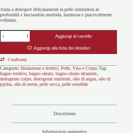
Aiuta a detergere delicatamente la pelle nutrendola in
profondità e lasciandola morbida, luminosa e piacevolmente
vellutata.
Idran
Aggiungi al carrello
Bagno
Oleato
quantità
Aggiungi alla lista dei desideri
Confronta
Categorie:
Idratazione e lenitivi
,
Pelle, Viso e Corpo
Tag:
bagno lenitivo
,
bagno oleato
,
bagno oleato idratante
,
detergente corpo
,
detergente nutriente
,
olio di argan
,
olio di
jojoba
,
olio di neem
,
pelle secca
,
pelle sensibile
Descrizione
Informazioni aggiuntive