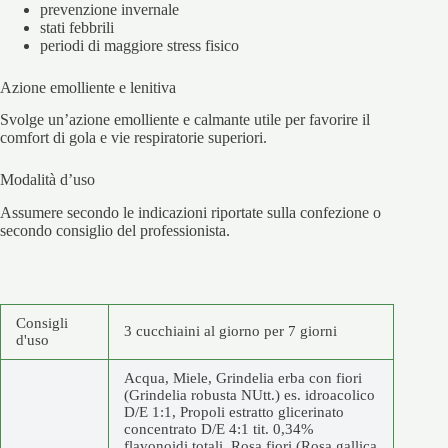
prevenzione invernale
stati febbrili
periodi di maggiore stress fisico
Azione emolliente e lenitiva
Svolge un’azione emolliente e calmante utile per favorire il
comfort di gola e vie respiratorie superiori.
Modalità d’uso
Assumere secondo le indicazioni riportate sulla confezione o
secondo consiglio del professionista.
Consigli
3 cucchiaini al giorno per 7 giorni
d'uso
Acqua, Miele, Grindelia erba con fiori
(Grindelia robusta NUtt.) es. idroacolico
D/E 1:1, Propoli estratto glicerinato
concentrato D/E 4:1 tit. 0,34%
flavonoidi totali, Rosa fiori (Rosa gallica