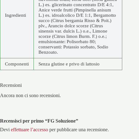
L.) es. glicerinato concentrato D/E 4:1,
Anice verde frutti (Pimpinella anisum
Ingredienti
L.) es. idroalcolico D/E 1:1, Bergamotto
succo (Citrus bergamia Risso & Poit.)
plv., Arancio dolce scorze (Citrus
sinensis var. dulcis L.) o.e., Limone
scorze (Citrus limon Burm. F.) o.e.;
emulsionante: Polisorbato 80;
conservanti: Potassio sorbato, Sodio
Benzoato.
Componenti
Senza glutine e privo di lattosio
Recensioni
Ancora non ci sono recensioni.
Recensisci per primo “FG Soluzione”
Devi
effettuare l’accesso
per pubblicare una recensione.