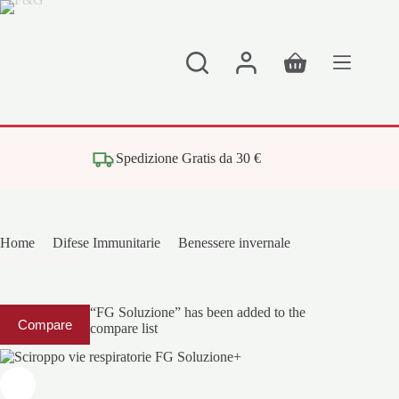
Salta
al
contenuto
Carrello
Spedizione Gratis da 30 €
Home
/
Difese Immunitarie
/
Benessere invernale
/
FG Soluzione
“FG Soluzione” has been added to the
Compare
compare list