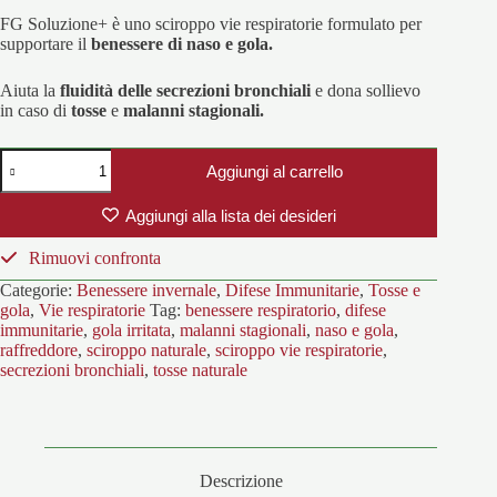
FG Soluzione+ è uno sciroppo vie respiratorie formulato per
supportare il
benessere di naso e gola.
Aiuta la
fluidità delle secrezioni bronchiali
e dona sollievo
in caso di
tosse
e
malanni stagionali.
FG
Aggiungi al carrello
Soluzione
quantità
Aggiungi alla lista dei desideri
Rimuovi confronta
Categorie:
Benessere invernale
,
Difese Immunitarie
,
Tosse e
gola
,
Vie respiratorie
Tag:
benessere respiratorio
,
difese
immunitarie
,
gola irritata
,
malanni stagionali
,
naso e gola
,
raffreddore
,
sciroppo naturale
,
sciroppo vie respiratorie
,
secrezioni bronchiali
,
tosse naturale
Descrizione