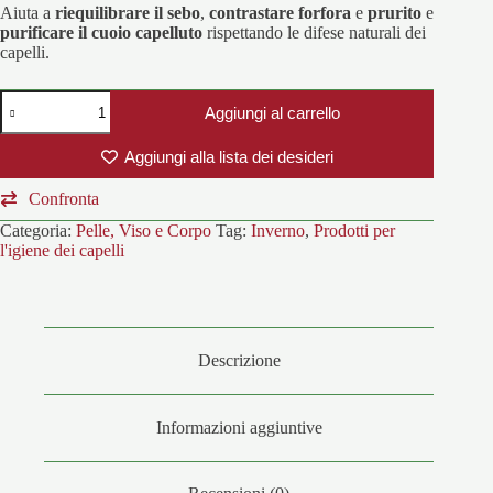
Aiuta a
riequilibrare il sebo
,
contrastare forfora
e
prurito
e
purificare il cuoio capelluto
rispettando le difese naturali dei
capelli.
SEBOTIDE
Aggiungi al carrello
Shampoo
quantità
Aggiungi alla lista dei desideri
Confronta
Categoria:
Pelle, Viso e Corpo
Tag:
Inverno
,
Prodotti per
l'igiene dei capelli
Descrizione
Informazioni aggiuntive