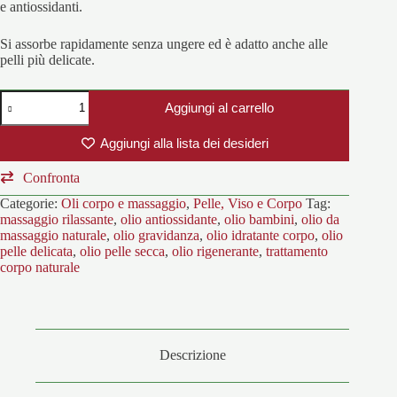
e antiossidanti.
Si assorbe rapidamente senza ungere ed è adatto anche alle
pelli più delicate.
OLIO
Aggiungi al carrello
PREZIOSO
da
Massaggio
Aggiungi alla lista dei desideri
quantità
Confronta
Categorie:
Oli corpo e massaggio
,
Pelle, Viso e Corpo
Tag:
massaggio rilassante
,
olio antiossidante
,
olio bambini
,
olio da
massaggio naturale
,
olio gravidanza
,
olio idratante corpo
,
olio
pelle delicata
,
olio pelle secca
,
olio rigenerante
,
trattamento
corpo naturale
Descrizione