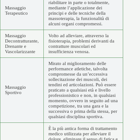
riabilitare in parte o totalmente,
Massaggio
mediante l’applicazione dei
Terapeutico
principi e delle tecniche della
massoterapia, la funzionalità di
alcuni organi compromessi.
Massaggio
Volto ad alleviare, attraverso la
Decontratturante,
fisioterapia, problemi derivanti da
Drenante e
contratture muscolari ed
Vascolarizzante
insufficienza venosa.
Mirato al miglioramento delle
performance atletiche, talvolta
compromesse da un’eccessiva
sollecitazione dei muscoli, dei
tendini ed articolazioni. Può essere
Massaggio
praticato a qualsiasi età e livello
Sportivo
professionistico e non, in qualsiasi
momento, ovvero in seguito ad una
competizione, tra una gara e la
successiva o prima della stessa, per
qualsiasi disciplina sportiva.
È la più antica forma di trattamento
medico utilizzata per alleviare il
dolore, eliminare il senso di fatica e