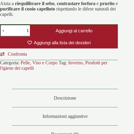
Aiuta a
riequilibrare il sebo
,
contrastare forfora
e
prurito
e
purificare il cuoio capelluto
rispettando le difese naturali dei
capelli.
SEBOTIDE
Aggiungi al carrello
Shampoo
quantità
Aggiungi alla lista dei desideri
Confronta
Categoria:
Pelle, Viso e Corpo
Tag:
Inverno
,
Prodotti per
l'igiene dei capelli
Descrizione
Informazioni aggiuntive